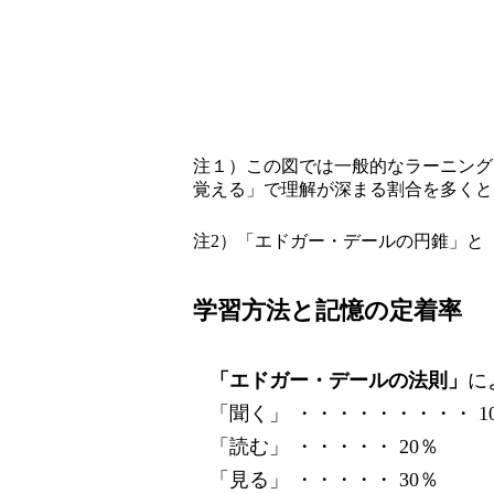
注１）この図では一般的なラーニン
覚える」で理解が深まる割合を多くと
注
2
）「エドガー・デールの円錐」と
学習方法と記憶の定着率
「エドガー・デールの法則」
に
「聞く」 ・・・・・・・・・
1
「読む」 ・・・・・
20
％
「見る」 ・・・・・
30
％