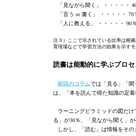
「見ながら聞く」 ・・・・・
4
「言う
or
書く」 ・・・・・
70
「人に教える」 ・・・・・
90
注３）ここで示されている比率は根拠
育現場などで学習方法の効果を示すモ
読書は能動的に学ぶプロセ
前回のコラム
では「見る」「聞
は、「本を読んで得た知識の定着
ラーニングピラミッドの図だけ
る」が
30
％、「見ながら聞く」が
しかし、「読む」は情報をその