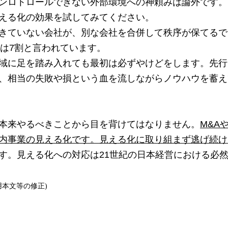
ロトロールできない外部環境への神頼みは論外です。
える化の効果を試してみてください。
きていない会社が、別な会社を合併して秩序が保てるで
率は7割と言われています。
域に足を踏み入れても最初は必ずやけどをします。先行
、相当の失敗や損という血を流しながらノウハウを蓄え
本来やるべきことから目を背けてはなりません。
M&A
内事業の見える化です。見える化に取り組まず逃げ続け
す。見える化への対応は21世紀の日本経営における必
用本文等の修正
)