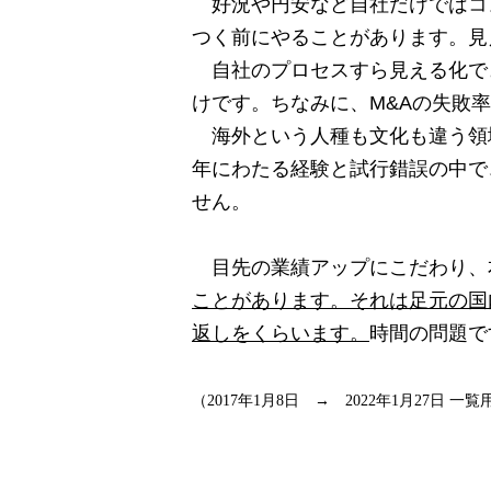
好況や円安など自社だけではコン
つく前にやることがあります。見
自社のプロセスすら見える化で
けです。ちなみに、M&Aの失敗
海外という人種も文化も違う領
年にわたる経験と試行錯誤の中で
せん。
目先の業績アップにこだわり、
ことがあります。それは足元の国
返しをくらいます。
時間の問題で
（
2017
年
1
月
8
日 →
2022
年
1
月
27
日 一覧