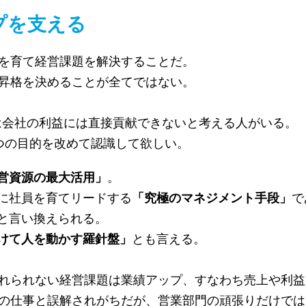
プを支える
を育て経営課題を解決することだ。
昇格を決めることが全てではない。
)は会社の利益には直接貢献できないと考える人がいる。
つの目的を改めて認識して欲しい。
営資源の最大活用」
。
に社員を育てリードする
「究極のマネジメント手段」
で
と言い換えられる。
けて人を動かす羅針盤」
とも言える。
れられない経営課題は業績アップ、すなわち売上や利益
の仕事と誤解されがちだが、営業部門の頑張りだけでは