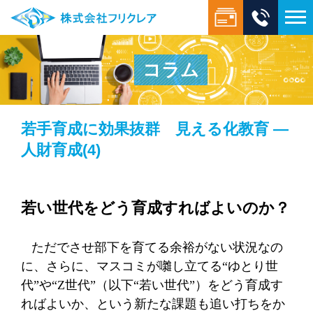
コラム
若手育成に効果抜群 見える化教育 ―
人財育成(4)
若い世代をどう育成すればよいのか？
ただでさせ部下を育てる余裕がない状況なの
に、さらに、マスコミが囃し立てる“ゆとり世
代”や“
Z
世代”（以下“若い世代”）をどう育成す
ればよいか、という新たな課題も追い打ちをか