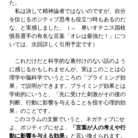
た。
私は決して精神論者ではないのですが、自分
を信じるポジティブ思考も役立つ時もあるのだ
な、と実感しました。（→ 車いすテニス国枝
慎吾選手の有名な言葉「オレは最強だ！」につ
いては、次回詳しく引用予定です）
これだけだと科学的な裏付けのない話のよう
に感じるかもしれませんが、実はこのことは心
理学や脳科学でいうところの「プライミング効
果」で説明ができます。
プライミング効果とは
学術的にいうと、「先に受けた刺激がその後の
判断、行動に影響を与えることを指す心理的効
果」のことです。
このコラムの文脈でいうと、ネガティブにせ
よ、ポジティブにせよ、
「言葉が人の考えや行
動に影響を与える効果」
と言い換えられます。