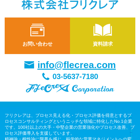
お問い合わせ
資料請求
info@flecrea.com
03-5637-7180
フリクレアは、プロセス見える化・プロセス評価を得意とするプ
ロセスコンサルティングというニッチな領域に特化したNo.1企業
です。100社以上の大手・中堅企業の営業強化やプロセス改善、プ
ロセス評価導入を支援しています。
精神論・根性論に限界を感じ、科学的な営業マネジメントへの変