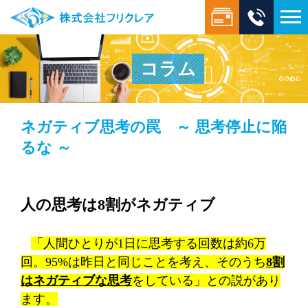
コラム
ネガティブ思考の罠 ～ 思考停止に陥
るな ～
人の思考は
8
割がネガティブ
「人間ひとりが
1
日に思考する回数は約
6
万
回。
95%
は昨日と同じことを考え、そのうち
8
割
はネガティブな思考
をしている」との説があり
ます。