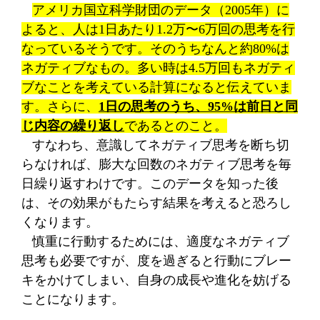
アメリカ国立科学財団のデータ（
2005
年）に
よると、人は
1
日あたり
1.2
万〜
6
万回の思考を行
なっているそうです。そのうちなんと約
80%
は
ネガティブなもの。多い時は
4.5
万回もネガティ
ブなことを考えている計算になると伝えていま
す。さらに、
1
日の思考のうち、
95%
は前日と同
じ内容の繰り返し
であるとのこと。
すなわち、意識してネガティブ思考を断ち切
らなければ、膨大な回数のネガティブ思考を毎
日繰り返すわけで
す。このデータを知った後
は、その効果がもたらす結果を考えると恐ろし
くなります。
慎重に行動するためには、適度なネガティブ
思考も必要ですが、度を過ぎると行動にブレー
キをかけてしまい、自身の成長や進化を妨げる
ことになります。