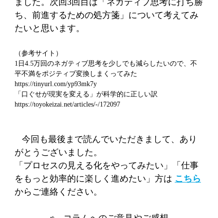
ました。次回
3
回目は「ネガティブ思考に打ち勝
ち、前進するための処方箋」について考えてみ
たいと思います。
（参考サイト）
1
日
4.5
万回のネガティブ思考を少しでも減らしたいので、不
平不満をポジティブ変換しまくってみた
https://tinyurl.com/yp93mk7y
「口ぐせが現実を変える」が科学的に正しい訳
https://toyokeizai.net/articles/-/172097
今回も最後まで読んでいただきまして、あり
がとうございました。
「プロセスの見える化をやってみたい」「仕事
をもっと効率的に楽しく進めたい」方は
こちら
からご連絡ください。