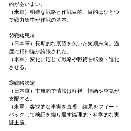
的があいまい。
（米軍）明確な戦略と作戦目的。目的はひとつ
で戦力集中が作戦の基本。
②戦略思考
（日本軍）長期的な展望を欠いた短期志向。過
度に精神論が誇張された。
（米軍）変化に応じて戦略や戦術を転換・進化
させる。
③戦略策定
（日本軍）主観的で情報は軽視。情緒や空気が
支配する。
（米軍）
客観的な事実を直視。結果をフィード
バックして検証を繰り返す論理的・科学的な実
証主義
。