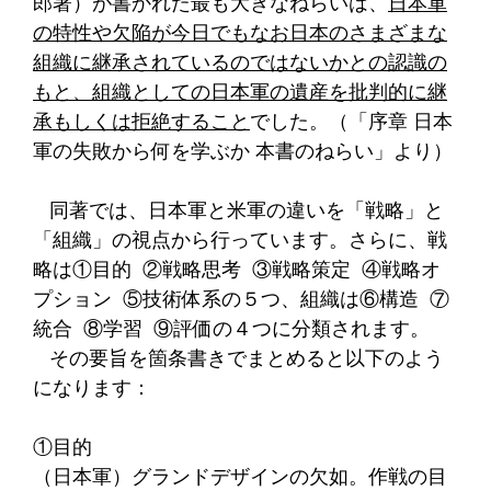
郎著）が書かれた最も大きなねらいは、
日本軍
の特性や欠陥が今日でもなお日本のさまざまな
組織に継承されているのではないかとの認識の
もと、組織としての日本軍の遺産を批判的に継
承もしくは拒絶すること
でした。（「序章 日本
軍の失敗から何を学ぶか 本書のねらい」より）
同著では、日本軍と米軍の違いを「戦略」と
「組織」の視点から行っています。さらに、戦
略は①目的 ②戦略思考 ③戦略策定 ④戦略オ
プション ⑤技術体系の５つ、組織は⑥構造 ⑦
統合 ⑧学習 ⑨評価の４つに分類されます。
その要旨を箇条書きでまとめると以下のよう
になります：
①目的
（日本軍）グランドデザインの欠如。作戦の目