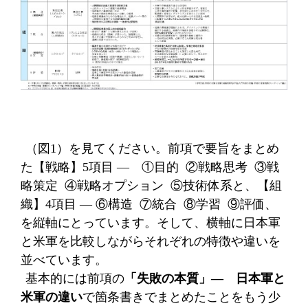
（図
1
）を見てください。前項で要旨をまとめ
た【戦略】
5
項目 ― ①目的 ②戦略思考 ③戦
略策定 ④戦略オプション ⑤技術体系と、【組
織】
4
項目 ― ⑥構造 ⑦統合 ⑧学習 ⑨評価、
を縦軸にとっています。そして、横軸に日本軍
と米軍を比較しながらそれぞれの特徴や違いを
並べています。
基本的には前項の
「失敗の本質」― 日本軍と
米軍の違い
で箇条書きでまとめたことをもう少