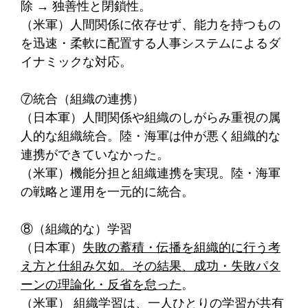
除 → 独善性と閉鎖性。
（米軍）人間関係に依存せず、能力を持つもの
を迅速・柔軟に配置する人事システムによるダ
イナミックな対応。
⑦統合（組織の連携）
（日本軍）人間関係や組織のしがらみ重視の属
人的な組織統合。陸・海軍は仲が悪く組織的な
連携ができていなかった。
（米軍）機能分担と組織連携を実現。陸・海軍
の戦略と運用を一元的に統合。
⑧（組織的な）学習
（日本軍）
失敗の蓄積・伝播を組織的に行う考
え方と仕組み欠如。その結果、成功・失敗パタ
ーンの理論化・反省を怠った
。
（米軍）
組織学習は、一人ひとりの学習が共有