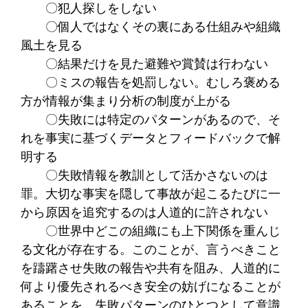
〇犯人探しをしない
〇個人ではなくその裏にある仕組みや組織
風土を見る
〇結果だけを見た避難や賞賛は行わない
〇ミスの報告を処罰しない。むしろ褒める
方が情報が集まり分析の制度が上がる
〇失敗には特定のパターンがあるので、そ
れを事実に基づくデータとフィードバックで解
明する
〇失敗情報を教訓として活かさないのは
罪。大切な事実を隠して事故が起こるたびに一
から原因を追究するのは人道的に許されない
〇世界中どこの組織にも上下関係を重んじ
る文化が存在する。このことが、言うべきこと
を躊躇させ失敗の報告や共有を阻み、人道的に
何より優先されるべき安全の妨げになることが
あることを、失敗パターンのひとつとして意識