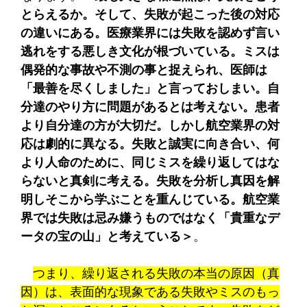
とらえるか。そして、失敗が起こった後の対応
の違いにある。医療業界には失敗を認めず言い
逃れをする悪しき文化が根づいている。ミスは
偶発的な事故や不測の事と捉えられ、医師は
「最善を尽くしました」と言っておしまい。自
分達のやり方に問題があるとは考えない。患者
より自分達の方が大切だ。しかし航空業界の対
応は劇的に異なる。失敗と誠実に向き合い、何
より人命のために、同じミスを繰り返してはな
らないと真剣に考える。失敗を分析し真因を解
明しそこから学ぶことを重んじている。航空業
界では失敗は忌み嫌うものではなく「貴重なデ
ータの宝の山」と考えている＞
。
つまり、繰り返される失敗の本当の原因（真
因）は、表面的な現象である失敗やミスのもっ