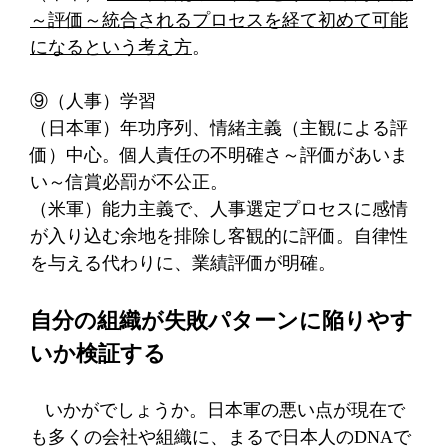
～評価～統合されるプロセスを経て初めて可能
になるという考え方
。
⑨（人事）学習
（日本軍）年功序列、情緒主義（主観による評
価）中心。個人責任の不明確さ～評価があいま
い～信賞必罰が不公正。
（米軍）能力主義で、人事選定プロセスに感情
が入り込む余地を排除し客観的に評価。自律性
を与える代わりに、業績評価が明確。
自分の組織が失敗パターンに陥りやす
いか検証する
いかがでしょうか。日本軍の悪い点が現在で
も多くの会社や組織に、まるで日本人の
DNA
で