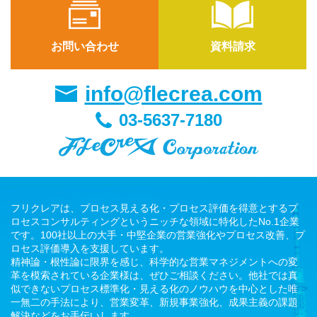
お問い合わせ
資料請求
info@flecrea.com
03-5637-7180
フリクレアは、プロセス見える化・プロセス評価を得意とするプ
ロセスコンサルティングというニッチな領域に特化したNo.1企業
です。100社以上の大手・中堅企業の営業強化やプロセス改善、プ
ロセス評価導入を支援しています。
精神論・根性論に限界を感じ、科学的な営業マネジメントへの変
革を模索されている企業様は、ぜひご相談ください。他社では真
似できないプロセス標準化・見える化のノウハウを中心とした唯
一無二の手法により、営業変革、新規事業強化、成果主義の課題
解決などをお手伝いします。