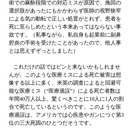
術での麻酔段階での対応ミスが原因で、挽回の
選択肢があったにもかかわらず医師の視野狭窄
による気の動転で正しい処置がとれず、患者を
死に至らしめたという本来あってはならない事
故です。（私事ながら、私自身も起業前に副鼻
腔炎の手術を受けたことがあったので、他人事
とは思えずぞっとしました）
これだけの話ではピンと来ないかもしれませ
んが、このような医療ミスによる死亡被害は想
像する以上に多く、米英の調査によると回避可
能な医療ミス（“医療過誤”）による死亡者数は
年間
40
万人以上、驚くべきことに
10
人に
1
人の割
合で死亡しているというのです。このような医
療過誤は、アメリカでは心疾患やガンにつぐ第
3
位の三大死因のひとつだそうです。