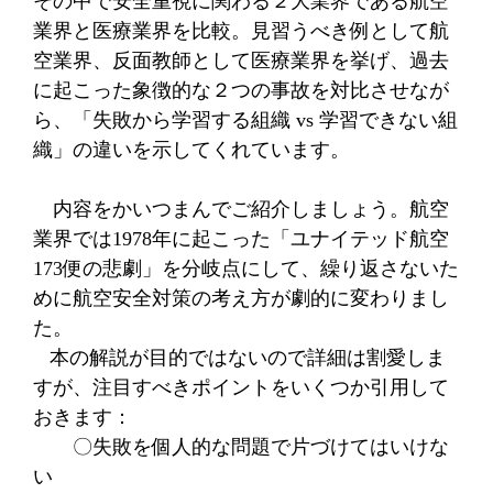
その中で安全重視に関わる２大業界である航空
業界と医療業界を比較。見習うべき例として航
空業界、反面教師として医療業界を挙げ、過去
に起こった象徴的な２つの事故を対比させなが
ら、「失敗から学習する組織
vs
学習できない組
織」の違いを示してくれています。
内容をかいつまんでご紹介しましょう。航空
業界では
1978
年に起こった「ユナイテッド航空
173
便の悲劇」を分岐点にして、繰り返さないた
めに航空安全対策の考え方が劇的に変わりまし
た。
本の解説が目的ではないので詳細は割愛しま
すが、注目すべきポイントをいくつか引用して
おきます：
〇失敗を個人的な問題で片づけてはいけな
い