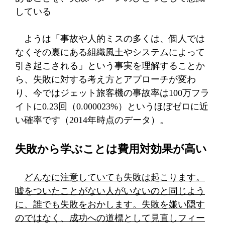
している
ようは「事故や人的ミスの多くは、個人では
なくその裏にある組織風土やシステムによって
引き起こされる」という事実を理解することか
ら、失敗に対する考え方とアプローチが変わ
り、今ではジェット旅客機の事故率は
100
万フラ
イトに
0.23
回（
0.000023%
）というほぼゼロに近
い確率です（
2014
年時点のデータ）。
失敗から学ぶことは費用対効果が高い
どんなに注意していても失敗は起こります。
嘘をついたことがない人がいないのと同じよう
に、誰でも失敗をおかします。失敗を嫌い隠す
のではなく、成功への道標として見直しフィー