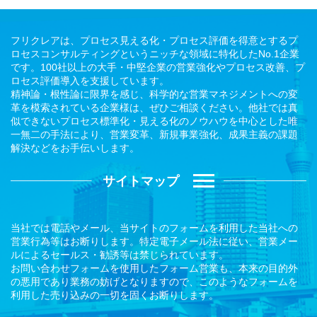
フリクレアは、プロセス見える化・プロセス評価を得意とするプ
ロセスコンサルティングというニッチな領域に特化したNo.1企業
です。100社以上の大手・中堅企業の営業強化やプロセス改善、プ
ロセス評価導入を支援しています。
精神論・根性論に限界を感じ、科学的な営業マネジメントへの変
革を模索されている企業様は、ぜひご相談ください。他社では真
似できないプロセス標準化・見える化のノウハウを中心とした唯
一無二の手法により、営業変革、新規事業強化、成果主義の課題
解決などをお手伝いします。
サイトマップ
当社では電話やメール、当サイトのフォームを利用した当社への
営業行為等はお断りします。特定電子メール法に従い、営業メー
ルによるセールス・勧誘等は禁じられています。
お問い合わせフォームを使用したフォーム営業も、本来の目的外
の悪用であり業務の妨げとなりますので、このようなフォームを
利用した売り込みの一切を固くお断りします。