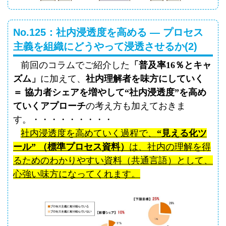
No.125：社内浸透度を高める ― プロセス
主義を組織にどうやって浸透させるか(2)
前回のコラムでご紹介した
「普及率
16
％とキャ
ズム」
に加えて、
社内理解者を味方にしていく
＝ 協力者シェアを増やして“社内浸透度”を高め
ていくアプローチ
の考え方も加えておきま
す。・・・・・・・・・
社内浸透度を高めていく過程で、
“見える化ツ
ール” （標準プロセス資料）
は、社内の理解を得
るためのわかりやすい資料（共通言語）として、
心強い味方になってくれます。