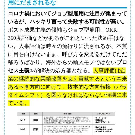
用にだまされるな
コロナ禍においてジョブ型雇用に注目が集まって
いるが、ハッキリ言って失敗する可能性が高い。
ポスト成果主義の候補もジョブ型雇用、
OKR
、
360
度評価などがあるがこれといった決め手はな
い。人事評価は時々の流行りに流されるが、本質
に目を向けないまま、呼び方を変えるだけでただ
移ろうばかり。海外からの輸入モノではない
プロ
セス主義
®
が解決の処方箋となる。
人事評価は企
業の継続的な業績改善を支え貢献するという本来
あるべき方向に向けて、抜本的な方向転換（パラ
ダイムシフト）を図らなければならない時期に来
ている。