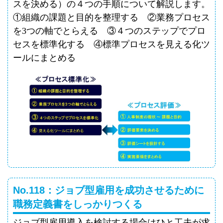
スを決める）の４つの手順について解説します。
①組織の課題と目的を整理する ②業務プロセス
を
3
つの軸でとらえる ③４つのステップでプロ
セスを標準化する ④標準プロセスを見える化ツ
ールにまとめる
No.118：ジョブ型雇用を成功させるために
職務定義書をしっかりつくる
ジョブ型雇用導入を検討する場合はひと工夫が求