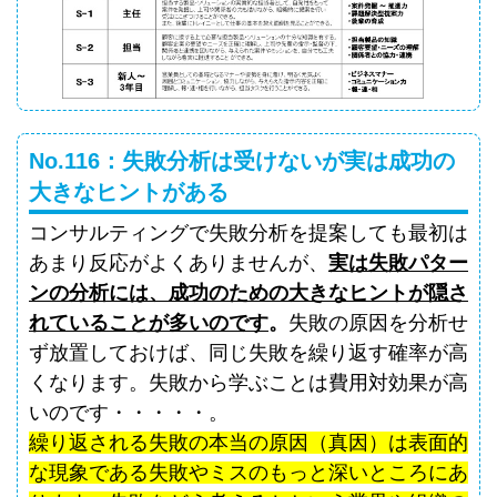
No.116：失敗分析は受けないが実は成功の
大きなヒントがある
コンサルティングで失敗分析を提案しても最初は
あまり反応がよくありませんが、
実は失敗パター
ンの分析には、成功のための大きなヒントが隠さ
れていることが多いのです
。
失敗の原因を分析せ
ず放置しておけば、同じ失敗を繰り返す確率が高
くなります。失敗から学ぶことは費用対効果が高
いのです・・・・・
。
繰り返される失敗の本当の原因（真因）は表面的
な現象である失敗やミスのもっと深いところにあ