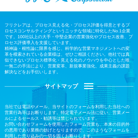
フリクレアは、プロセス見える化・プロセス評価を得意とするプ
ロセスコンサルティングというニッチな領域に特化したNo.1企業
です。100社以上の大手・中堅企業の営業強化やプロセス改善、プ
ロセス評価導入を支援しています。
精神論・根性論に限界を感じ、科学的な営業マネジメントへの変
革を模索されている企業様は、ぜひご相談ください。他社では真
似できないプロセス標準化・見える化のノウハウを中心とした唯
一無二の手法により、営業変革、新規事業強化、成果主義の課題
解決などをお手伝いします。
サイトマップ
当社では電話やメール、当サイトのフォームを利用した当社への
営業行為等はお断りします。特定電子メール法に従い、営業メー
ルによるセールス・勧誘等は禁じられています。
お問い合わせフォームを使用したフォーム営業も、本来の目的外
の悪用であり業務の妨げとなりますので、このようなフォームを
利用した売り込みの一切を固くお断りします。