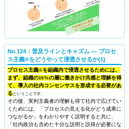
No.124：普及ラインとキャズム ― プロセ
ス主義®をどうやって浸透させるか(1)
プロセス主義
®
を組織内で浸透させるためには、
まず、組織の
16%
の層に働きかけ共感と理解を得
て、導入の社内コンセンサスを形成する必要があ
る
ということです。
その後、実利主義者の理解も得て社内で広げてい
くためには、「プロセスの見える化がどう成果に
つながるか」をわかりやすく説明すると共に、
「社内政治も含めた十分な説明と説得が必要にな