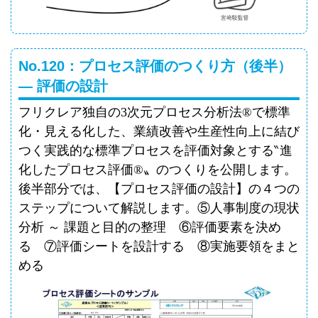
No.120：プロセス評価のつくり方（後半）
― 評価の設計
フリクレア独自の
3
次元プロセス分析法
®
で標準
化・見える化した、業績改善や生産性向上に結び
つく実践的な標準プロセスを評価対象とする
‶
進
化したプロセス評価
®
〟のつくりを公開します。
後半部分では、【プロセス評価の設計】の４つの
ステップについて解説します。⑤人事制度の現状
分析 ～ 課題と目的の整理 ⑥評価要素を決め
る ⑦評価シートを設計する ⑧実施要領をまと
める