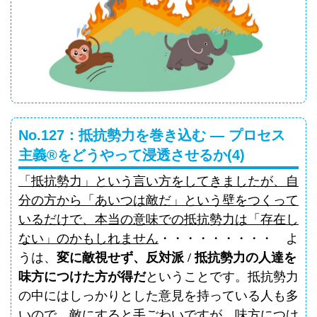
No.127：抵抗勢力を巻き込む ― プロセス
主義®をどうやって浸透させるか(4)
「抵抗勢力」という言い方をしてきましたが、自
分の方から「あいつは敵だ」という壁をつくって
いるだけで、本当の意味での抵抗勢力は「存在し
ない」のかもしれません
・・・・・・・・・ よ
うは、
変に敵視せず、反対派
/
抵抗勢力の人達を
味方につけた方が得だ
ということです。抵抗勢力
の中にはしっかりとした意見を持っている人も多
いので、敵にすると手ごわいですが、味方につけ