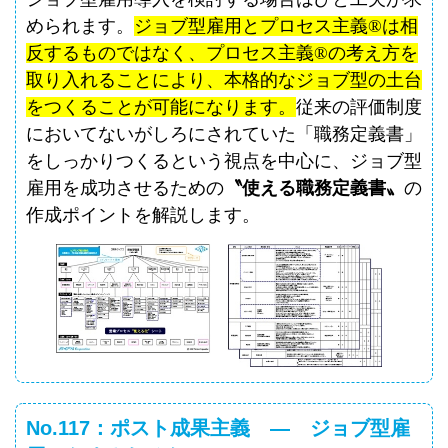
められます。
ジョブ型雇用とプロセス主義
®
は相
反するものではなく、プロセス主義
®
の考え方を
取り入れることにより、本格的なジョブ型の土台
をつくることが可能になります。
従来の評価制度
においてないがしろにされていた「職務定義書」
をしっかりつくるという視点を中心に、ジョブ型
雇用を成功させるための
〝使える職務定義書〟
の
作成ポイントを解説します。
No.117：ポスト成果主義 ― ジョブ型雇